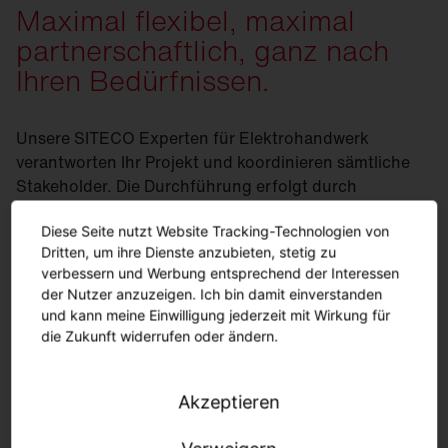
Maximal flexibel, maximal
partnerschaftlich, ganz nach
Ihren Bedürfnissen.
Unsere SITECO Experten für Elektrohandwerk
verantworten Ihr Projekt und koordinieren sämtliche
Stakeholder. Die Durchführung erfolgt durch
verlässliche Partner aus dem SITECO Partnernetzwerk.
Sie haben bereits lokale Partner, welche Sie gerne
Diese Seite nutzt Website Tracking-Technologien von
Dritten, um ihre Dienste anzubieten, stetig zu
einbinden möchten? Selbstverständlich binden wir
verbessern und Werbung entsprechend der Interessen
Ihre angestammten Fachbetriebe in das Projekt ein.
der Nutzer anzuzeigen. Ich bin damit einverstanden
und kann meine Einwilligung jederzeit mit Wirkung für
die Zukunft widerrufen oder ändern.
Technischer Service
Akzeptieren