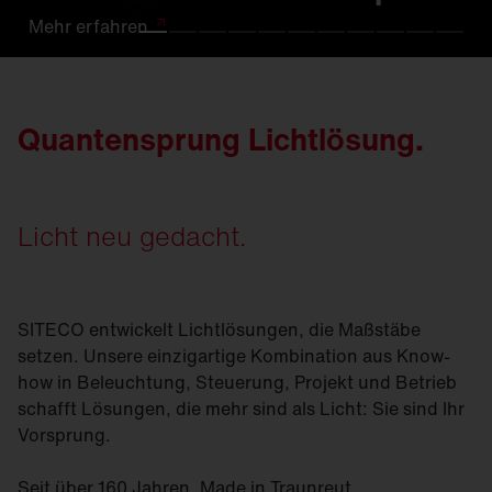
Mehr
Mehr
Mehr
Mehr
Mehr
Mehr
Mehr
Mehr
Mehr
Mehr
Mehr
erfahren
erfahren.
erfahren
erfahren
erfahren
erfahren
erfahren
erfahren
erfahren.
erfahren
erfahren
Quantensprung Lichtlösung.
Licht neu gedacht.
SITECO entwickelt Lichtlösungen, die Maßstäbe
setzen. Unsere einzigartige Kombination aus Know-
how in Beleuchtung, Steuerung, Projekt und Betrieb
schafft Lösungen, die mehr sind als Licht: Sie sind Ihr
Vorsprung.
Seit über 160 Jahren. Made in Traunreut.