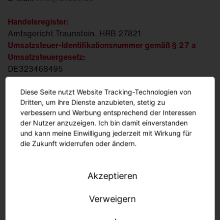
Handelsregister:
Amtsgericht Traunstein, HRB 27821
Umsatzsteuer-Identifikationsnummer gemäß § 27 a
Umsatzsteuergesetz:
DE323468495
Steuer-Nr.:
163/115/30538
WEEE/EAR-Reg.-Nr.:
DE 88203383
Diese Seite nutzt Website Tracking-Technologien von
Dritten, um ihre Dienste anzubieten, stetig zu
Geschaeftsfuehrung:
verbessern und Werbung entsprechend der Interessen
Ralph Hesse, Andreas Frank, Daniel Fischer
der Nutzer anzuzeigen. Ich bin damit einverstanden
und kann meine Einwilligung jederzeit mit Wirkung für
Vorsitzende des Aufsichtsrats:
die Zukunft widerrufen oder ändern.
Susanne Pertl
Inhaltlich Verantwortlicher gemäß § 18 Absatz 2 MStV:
Akzeptieren
Daniel Fischer
Geschäftliche Anschrift:
Verweigern
Georg-Simon-Ohm-Strasse 50