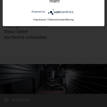
83301 Traunreut
mehr
Deutschland
Powered by
Impressum
|
Datenschutzerklärung
Copyright: © 2006-2021
Siteco GmbH
Alle Rechte vorbehalten
Instagram