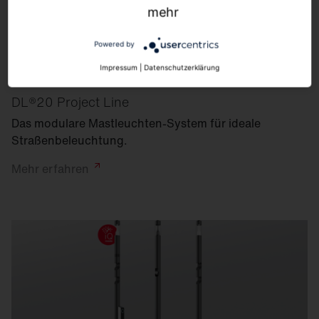
mehr
Powered by
Impressum
|
Datenschutzerklärung
DL®20 Project Line
Das modulare Mastleuchten-System für ideale
Straßen­beleuchtung.
Mehr
erfahren