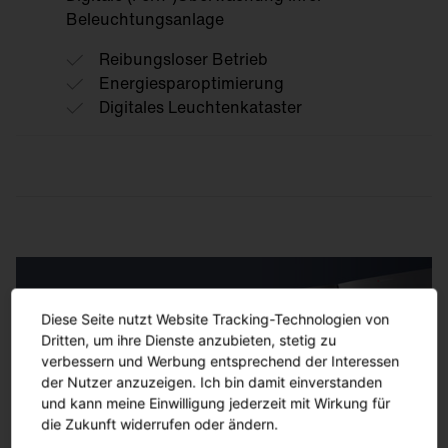
Schlüsselfertige Umsetzung durch unser
Beleuchtungsanlage
KfW Krediten
geschultes Service Team sowie mit unserem
einzigartigen Netzwerk an verlässlichen
Reibungsloser Betrieb
Partnern oder Einbezug Ihres lokalen
Energiesparoptimierung
Partners
Digitales Leuchtenkataster
Wartung &
Instandhaltung
Fernüberwachung
Überprüfung der
Überwachung der Performance der
Beleuchtungseinstellungen, des
gesamten Beleuchtungsanlage lokal oder in
Lichtmanagementsystems sowie Austausch
der SITECO Leitwarte durch unser Service
defekter Hardware
Team
Diese Seite nutzt Website Tracking-Technologien von
Dritten, um ihre Dienste anzubieten, stetig zu
Energiesparmonitoring
verbessern und Werbung entsprechend der Interessen
der Nutzer anzuzeigen. Ich bin damit einverstanden
Analyse der Lichtverbrauchsdaten und
und kann meine Einwilligung jederzeit mit Wirkung für
Erarbeiten von Optimierungspotentialen zur
die Zukunft widerrufen oder ändern.
Steigerung der CO2- und