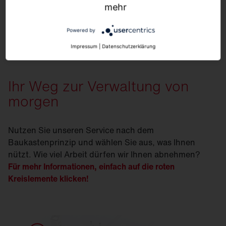
mehr
Mehr Informationen
Akzeptieren
Powered by
Usercentrics Consent Management
Powered by
Platform
Impressum
|
Datenschutzerklärung
Ihr Weg zur Verwaltung von
morgen
Nutzen Sie unseren Service nach dem
Baukastenprinzip und wählen Sie aus, was Ihnen
nützt. Wie viel Arbeit dürfen wir Ihnen abnehmen?
Für mehr Informationen, einfach auf die roten
Kreislemente klicken!