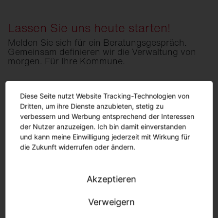
Lassen Sie uns heute starten!
Melden Sie sich für ein Beratungsgespräch.
Gemeinsam definieren wir die Verwaltung von
morgen. Für Ihre Kommune.
No form to show
Diese Seite nutzt Website Tracking-Technologien von
Dritten, um ihre Dienste anzubieten, stetig zu
verbessern und Werbung entsprechend der Interessen
der Nutzer anzuzeigen. Ich bin damit einverstanden
und kann meine Einwilligung jederzeit mit Wirkung für
Wir benötigen Ihre Zustimmung, um den
die Zukunft widerrufen oder ändern.
Youtube-Service zu laden!
Wir verwenden einen Service eines Drittanbieters, um
Videoinhalte einzubetten. Dieser Service kann Daten
Akzeptieren
zu Ihren Aktivitäten sammeln. Bitte lesen Sie die
Details durch und stimmen Sie der Nutzung des
Verweigern
Service zu, um dieses Video anzusehen.