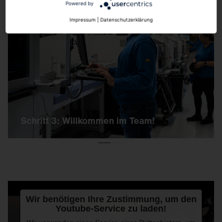
Powered by
Schritt 3: Willkommen im Team!
Impressum
|
Datenschutzerklärung
Sind alle Gespräche erfolgreich verlaufen und
die Details der Vertragsgestaltung besprochen,
heißt es:
Welcome to SITECO!
Schritt 3: Willkommen im Team!
Wir benötigen Ihre Zustimmung, um den
Youtube-Service zu laden!