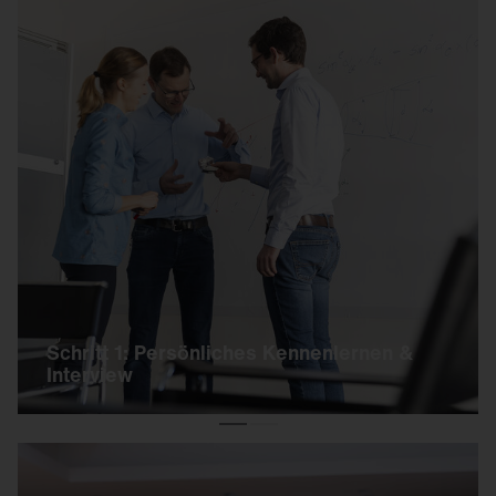
Schritt 1: Persönliches Kennenlernen & Interview
Nachdem Du Dich erfolgreich online beworben
hast, laden wir Dich zum Vorstellungsgespräch
ein.
Dabei lernst Du einen Ansprechpartner aus
Deiner potenziellen Abteilung kennen.
Je nach Position können danach weitere
Interviews folgen.
Schritt 1: Persönliches Kennenlernen &
Interview