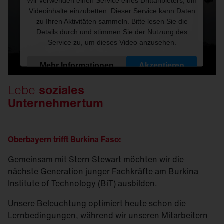
Wir verwenden einen Service eines Drittanbieters, um
Videoinhalte einzubetten. Dieser Service kann Daten
zu Ihren Aktivitäten sammeln. Bitte lesen Sie die
Details durch und stimmen Sie der Nutzung des
Service zu, um dieses Video anzusehen.
Mehr Informationen
Akzeptieren
Lebe
soziales
Powered by
Usercentrics Consent Management
Unternehmertum
Platform
Oberbayern trifft Burkina Faso:
Gemeinsam mit Stern Stewart möchten wir die
nächste Generation junger Fachkräfte am Burkina
Institute of Technology (BiT) ausbilden.
Unsere Beleuchtung optimiert heute schon die
Lernbedingungen, während wir unseren Mitarbeitern