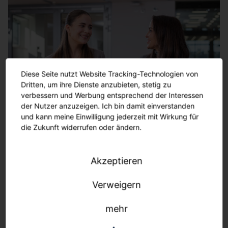
Schritt 2: Meet the Team
Wenn Du möchtest, kannst Du auch schon einen
Teil Deines zukünftigen Teams kennenlernen,
Diese Seite nutzt Website Tracking-Technologien von
unsere Unternehmenskultur spüren und all Deine
Dritten, um ihre Dienste anzubieten, stetig zu
Fragen loswerden.
verbessern und Werbung entsprechend der Interessen
der Nutzer anzuzeigen. Ich bin damit einverstanden
und kann meine Einwilligung jederzeit mit Wirkung für
die Zukunft widerrufen oder ändern.
Schritt 2: Meet the Team
Akzeptieren
Verweigern
mehr