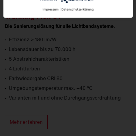
Impressum
|
Datenschutzerklärung
Trunking Flex 31
Die Sanierungslösung für alle Lichtbandsysteme.
Effizienz > 180 lm/W
Lebensdauer bis zu 70.000 h
5 Abstrahlcharakteristiken
4 Lichtfarben
Farb­wiedergabe CRI 80
Umgebungs­temperatur max. +40 °C
Varianten mit und ohne Durchgangsverdrahtung
Mehr erfahren