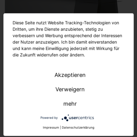
Diese Seite nutzt Website Tracking-Technologien von
Dritten, um ihre Dienste anzubieten, stetig zu
verbessern und Werbung entsprechend der Interessen
der Nutzer anzuzeigen. Ich bin damit einverstanden
und kann meine Einwilligung jederzeit mit Wirkung für
die Zukunft widerrufen oder ändern.
Customization.
Akzeptieren
Geht nicht, gibt's nicht.
Verweigern
Maßgeschneiderte Lösungen: Für Sanierung bis
mehr
Neubau.
Wir passen uns Ihrer Infrastruktur an - schnell,
Powered by
unkompliziert, individuell.
Impressum
|
Datenschutzerklärung