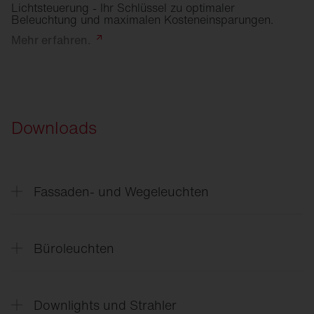
Lichtsteuerung - Ihr Schlüssel zu optimaler
Beleuchtung und maximalen Kosteneinsparungen.
Mehr
erfahren.
Downloads
Fassaden- und Wegeleuchten
CL
31 - Gebäudenahes Licht
Büroleuchten
Office
21
Downlights und Strahler
Silica
21 Shadow