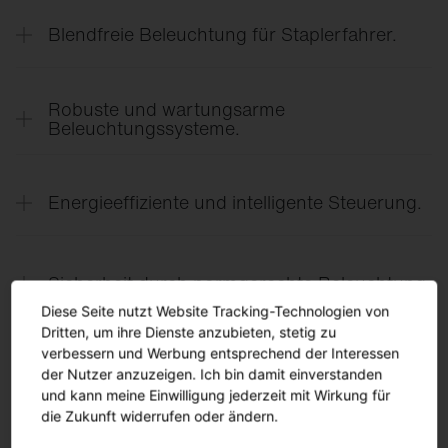
gute Sicht in Gängen, an Regalen und auf
Blendfreie Beleuchtung für Staplerfahrer.
Verkehrswegen – für sichere Orientierung und
effiziente Abläufe.
Entblendete Lichtsysteme verbessern die Sicht
entlang der Fahrwege und verhindern störende
Robuste und wartungsarme
Blendung bei Blickrichtungen entlang langer
Beleuchtungssysteme.
Lagergänge.
Leuchten für Logistikhallen müssen langlebig und
widerstandsfähig gegenüber Staub,
Energieeffiziente und intelligente Steuerung.
Temperaturschwankungen und Dauerbetrieb sein.
Sensorik erkennt Bewegung in einzelnen
Lagergängen und schaltet Licht bedarfsgerecht
Sicherheit durch normgerechte Beleuchtung.
zu – für hohe Energieeinsparungen und optimale
Diese Seite nutzt Website Tracking-Technologien von
Beleuchtung.
Normkonforme Beleuchtungsstärken sowie
Dritten, um ihre Dienste anzubieten, stetig zu
zuverlässige Not- und Sicherheitsbeleuchtung
verbessern und Werbung entsprechend der Interessen
unterstützen sichere Arbeitsabläufe und erfüllen
der Nutzer anzuzeigen. Ich bin damit einverstanden
und kann meine Einwilligung jederzeit mit Wirkung für
gesetzliche Anforderungen.
die Zukunft widerrufen oder ändern.