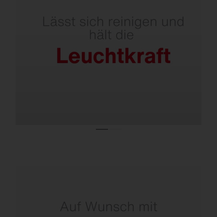
Leicht zu reinigende optische Abdeckung
über Glasscheibe – Blenden innenliegend.
Vergilbungsfreie PMMA-Linsen.
Von Leuchte und Mast bis zur fertigen
Lösung.