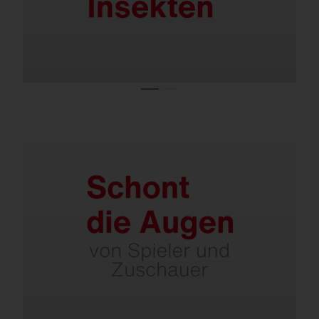
Dank optimierter Lichtlenkung ohne
störende Blendung.
Minimale Aufneigung des Lichtkopfes.