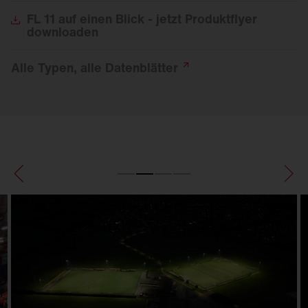
FL
11 auf einen Blick - jetzt Produktflyer
downloaden
Alle Typen, alle
Datenblätter