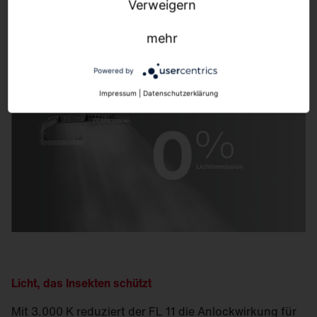
Verweigern
Asymmetrische Licht­verteilungen sorgen für eine
präzise Ausleuchtung – ohne Streuung und ohne
mehr
Lichtimmission.
Powered by
Impressum
|
Datenschutzerklärung
Licht, das Insekten schützt
Mit 3.000 K reduziert der FL 11 die Anlockwirkung für