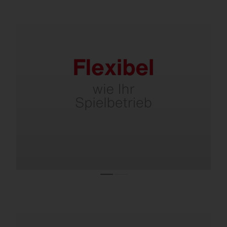
Wählbare Lichtszenarien via App oder
Schalter mit bestehender Verkabelung – für
Training, Spiel oder Event.
D4i/Zhaga-Schnittstelle – steuerbar via
Funk.