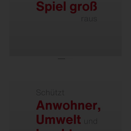
Planflächenstrahler mit hervorragender
asymmetrischer Licht­verteilung und
innenliegender Back-Light-Control-Blende.
Keine Lichtverschmutzung – nur dort Licht,
wo es gebraucht wird.
Planflächenstrahler mit hervorragender
asymmetrischer Licht­verteilung und
innenliegender Back-Light-Control-Blende.