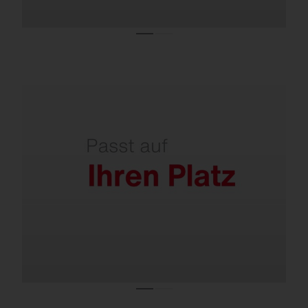
Einfach nachrüstbar – vorhandene Masten
können in der Regel weiterverwendet
werden.
Geringe Windangriffsfläche durch
horizontale Montage.