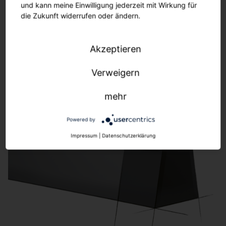
und kann meine Einwilligung jederzeit mit Wirkung für
dauerhaft Energie- und Wartungskosten.
Normkonforme Beleuchtungsstärken sowie
die Zukunft widerrufen oder ändern.
zuverlässige Not- und Sicherheitsbeleuchtung
unterstützen sichere Arbeitsabläufe und erfüllen
Akzeptieren
gesetzliche Anforderungen.
Verweigern
mehr
Powered by
Impressum
|
Datenschutzerklärung