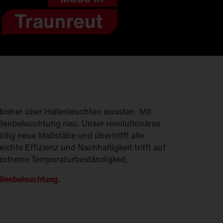
Feucht­raum­leuchten
Hallenleuchten
Lichtmanagement
Innenleuchten
Gebäudenahes
Licht
 bisher über Hallenleuchten wussten. Mit
allenbeleuchtung neu. Unser revolutionäres
öllig neue Maßstäbe und übertrifft alle
ichte Effizienz und Nachhaltigkeit trifft auf
 extreme Temperaturbeständigkeit.
llenbeleuchtung.