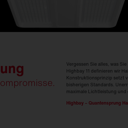
(
GModG)
seinsätze und
Ersatzteile
Europäische Gebäuderichtlinie
EPBD
d
Ausleger
agement
Aussenleuchten
tung
Vergessen Sie alles, was Sie
Highbay 11 definieren wir H
Konstruktionsprinzip setzt v
Kompromisse.
bisherigen Standards. Unerre
maximale Lichtleistung und
Highbay – Quantensprung Ha