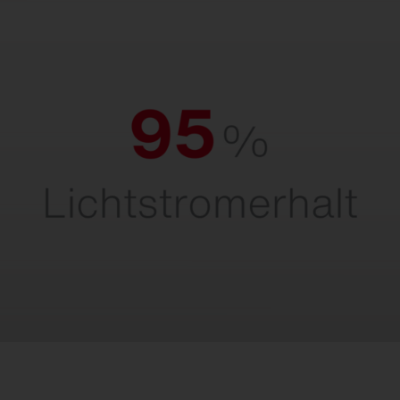
95 % Lichtstromerhalt.
Für maximale Lichtleistung über die
gesamte Lebensdauer.