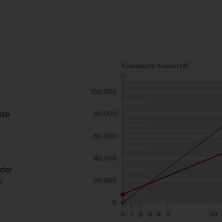
bung.
ste
der
e