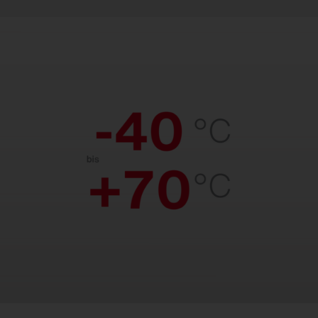
Temperaturbeständig.
Zuverlässige Leistung von eisiger Kälte
bis zu sengender Hitze. Geeignet für
Temperaturen von –40 °C bis +70 °C.