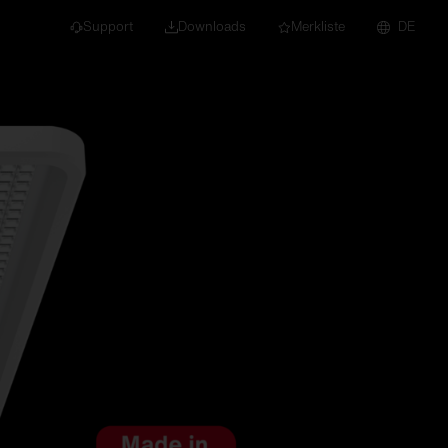
Support
Downloads
Merkliste
DE
dert für Neubau und
euchten
Downlights
nleuchten
Strahler und
Stromschienen
Einbauleuchten
Anbauleuchten
Hängeleuchten
Wand- und
Deckenleuchten
Lichtbandsysteme