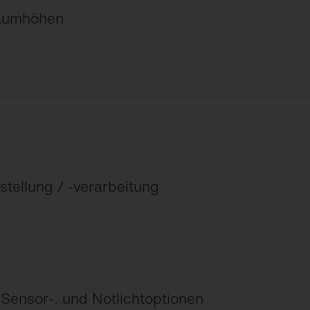
Raumhöhen
eitstrahlende Linsenoptiken.
stellung / -verarbeitung
C bis 70 °C.
 Sensor-, und Notlichtoptionen