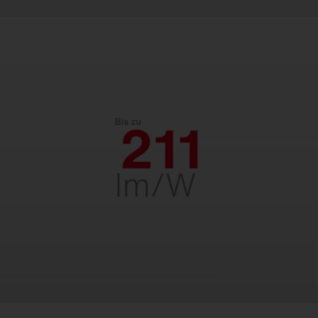
FL
21
Effizient.
Mit bis zu 211 lm/W für niedrige
Energiekosten und schnelle Amortisation.
Entwickelt für jahrzehntelange
Zuverlässigkeit – perfekt für dauerhafte
Einsparungen.