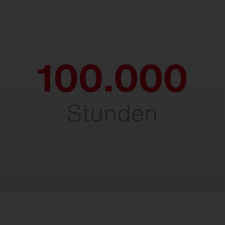
Langlebig & robust.
Beeindruckende Lebensdauer von
100.000 Stunden, selbst bei maximaler
Umgebungs­temperatur. Ein wahrer
Dauerläufer in anspruchsvollen
Umgebungen.