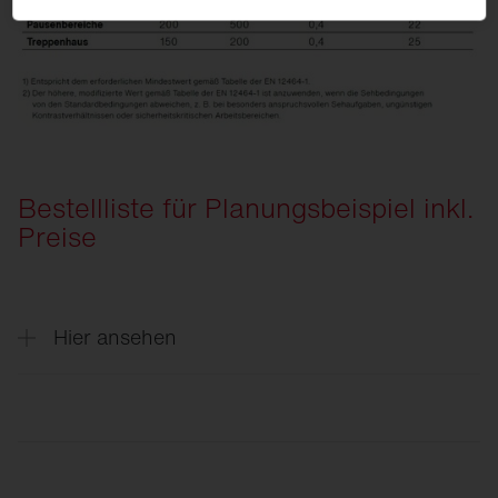
Bestellliste für Planungsbeispiel inkl.
Preise
Hier ansehen
Menge
Beschreibung
5
Rondel 31, Lichtfarbe 840, EIN/AUS Multil