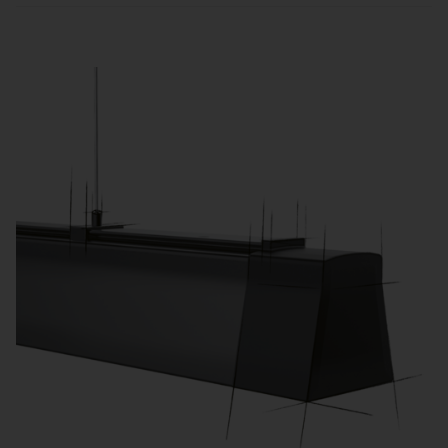
Angenehme Farb­temperaturen fördern
Wohlbefinden, während aktivierendes Licht gezielt
Bewegungs- und Lernphasen begleitet.