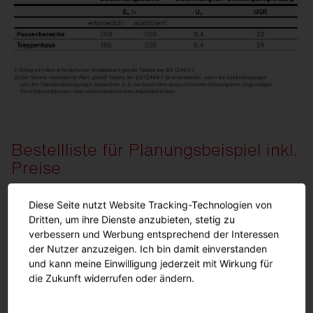
Bestellliste für Planungsbeispiel inkl.
Preise
Diese Seite nutzt Website Tracking-Technologien von
Dritten, um ihre Dienste anzubieten, stetig zu
Hier ansehen
verbessern und Werbung entsprechend der Interessen
der Nutzer anzuzeigen. Ich bin damit einverstanden
und kann meine Einwilligung jederzeit mit Wirkung für
Menge
Beschreibung
die Zukunft widerrufen oder ändern.
5
Rondel 31, Lichtfarbe 840, EIN/AUS Multil