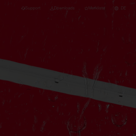
Support
Downloads
Merkliste
DE
dert für Neubau und
euchten
Downlights
nleuchten
Strahler und
Stromschienen
Einbauleuchten
Anbauleuchten
Hängeleuchten
Wand- und
Deckenleuchten
Lichtbandsysteme