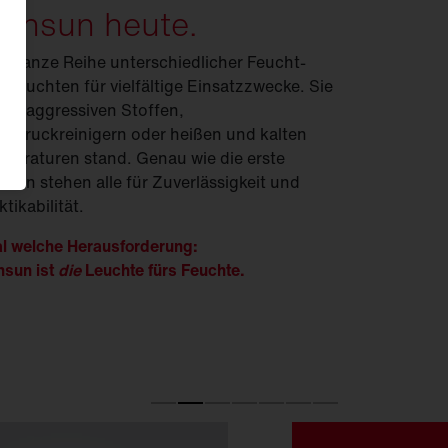
onsun heute.
e ganze Reihe unterschiedlicher Feucht­
m­leuchten für vielfältige Einsatzzwecke. Sie
ten aggressiven Stoffen,
hdruckreinigern oder heißen und kalten
peraturen stand. Genau wie die erste
sun stehen alle für Zuverlässigkeit und
ktikabilität.
l welche Herausforderung:
sun ist
die
Leuchte fürs Feuchte.