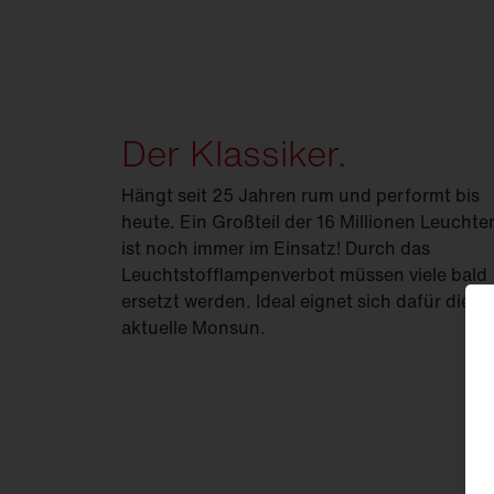
Der Klassiker.
Hängt seit 25 Jahren rum und performt bis
heute. Ein Großteil der 16 Millionen Leuchte
ist noch immer im Einsatz! Durch das
Leuchtstofflampenverbot müssen viele bald
ersetzt werden. Ideal eignet sich dafür die
aktuelle Monsun.