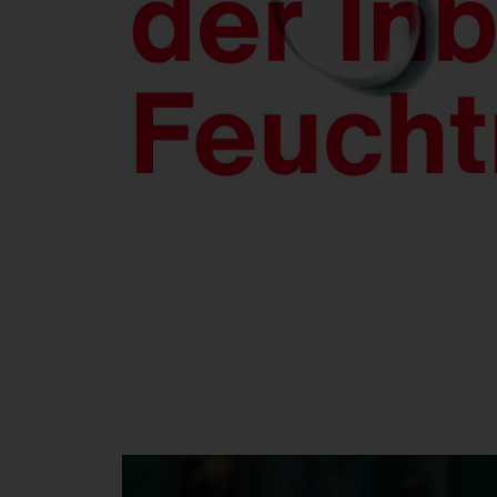
FL
21