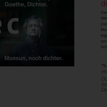
d
Das
Wet
(re
Mon
leg
sor
Sc
"
M
im
Du
Sc
De