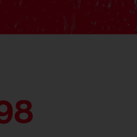
Feucht­raum­leuchten
Hallenleuchten
Lichtmanagement
Innenleuchten
Gebäudenahes
Licht