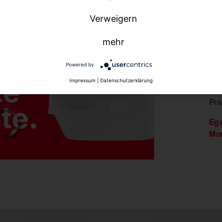
M
Verweigern
Ein
rau
mehr
hal
Hoc
Powered by
Tem
Impressum
|
Datenschutzerklärung
Mon
Pra
Ega
Mon