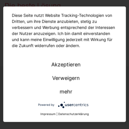
Die beste Lösung
für Ihr Projekt.
Diese Seite nutzt Website Tracking-Technologien von
Dritten, um ihre Dienste anzubieten, stetig zu
verbessern und Werbung entsprechend der Interessen
Mehr
erfahren
der Nutzer anzuzeigen. Ich bin damit einverstanden
und kann meine Einwilligung jederzeit mit Wirkung für
die Zukunft widerrufen oder ändern.
Akzeptieren
Verweigern
SITECO iQ Colour-Switch für Ihr Projekt
gewünscht?
mehr
Kontaktieren Sie uns!
Powered by
Impressum
|
Datenschutzerklärung