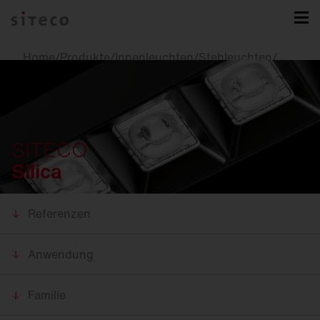
Home
/
Produkte
/
Innenleuchten
/
Stehleuchten
/
Silica
SITECO
Silica
Referenzen
Anwendung
Familie