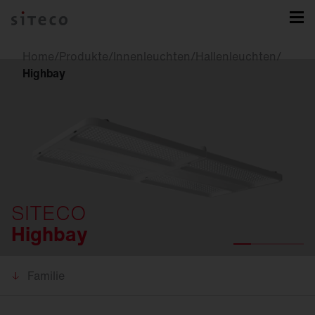
Home
/
Produkte
/
Innenleuchten
/
Hallenleuchten
/
Highbay
SITECO
Highbay
Familie