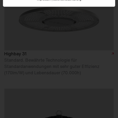
Highbay 31
Standard. Bewährte Technologie für
Standardanwendungen mit sehr guter Effizienz
(170lm/W) und Lebensdauer (70.000h)