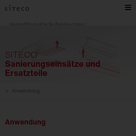
Home
/
Produkte
/
Außenleuchten
/
Sanierungseinsätze und Ersatzteile
SITECO
Sanierungseinsätze und
Ersatzteile
Anwendung
Anwendung