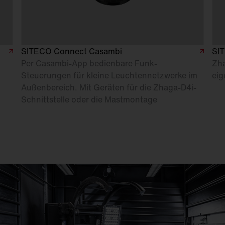
SITECO Connect Casambi
SI
Per Casambi-App bedienbare Funk-
Zha
Steuerungen für kleine Leuchtennetzwerke im
ei
Außenbereich. Mit Geräten für die Zhaga-D4i-
Schnittstelle oder die Mastmontage