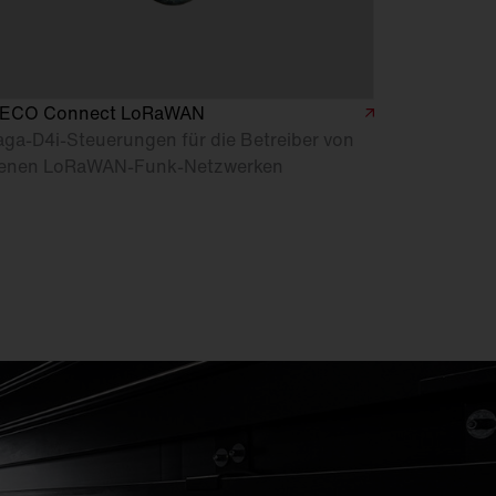
TECO Connect LoRaWAN
ga-D4i-Steuerungen für die Betreiber von
genen LoRaWAN-Funk-Netzwerken