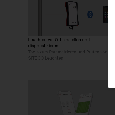
FL
21
Leuchten vor Ort einstellen und
diagnostizieren
Tools zum Parametrieren und Prüfen von
SITECO Leuchten