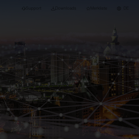
Support
Downloads
Merkliste
DE
dert für Neubau und
euchten
Downlights
nleuchten
Strahler und
Stromschienen
Einbauleuchten
Anbauleuchten
Hängeleuchten
Wand- und
Deckenleuchten
Lichtbandsysteme