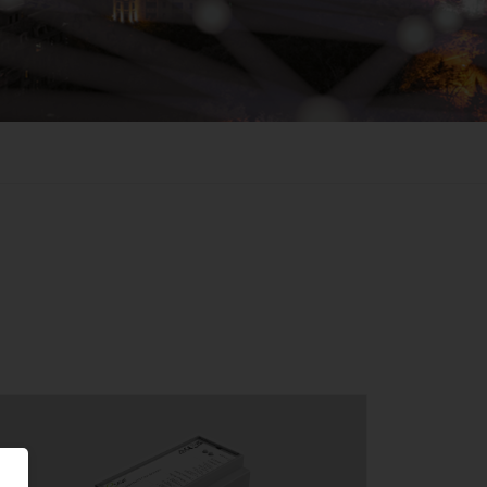
Feucht­raum­leuchten
Hallenleuchten
Lichtmanagement
Innenleuchten
Gebäudenahes
Licht