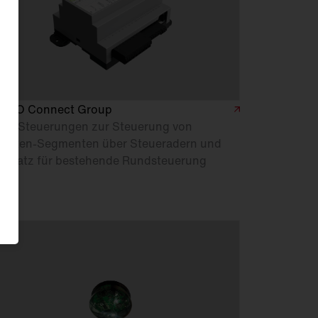
TECO Connect Group
ais-Steuerungen zur Steuerung von
chten-Segmenten über Steueradern und
 Ersatz für bestehende Rundsteuerung