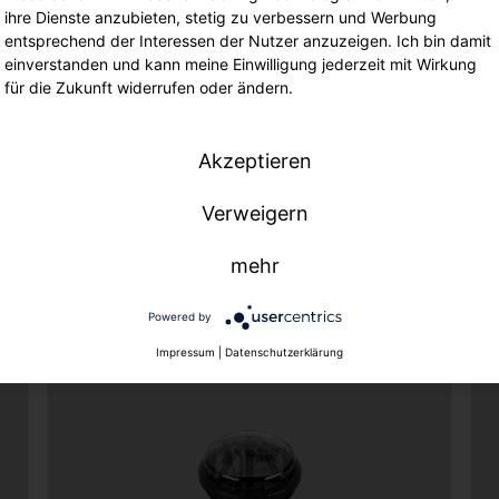
ihre Dienste anzubieten, stetig zu verbessern und Werbung
entsprechend der Interessen der Nutzer anzuzeigen. Ich bin damit
einverstanden und kann meine Einwilligung jederzeit mit Wirkung
für die Zukunft widerrufen oder ändern.
Akzeptieren
SITECO Connect Wireless Outdoor
SI
Professionelle Funk-Steuerungen für große
Rel
Verweigern
Leuchtennetzwerke von Städten, Gemeinden
Leu
und Unternehmen. Mit Geräten für die Zhaga-
als
mehr
D4i-Schnittstelle oder die Mastmontage
Powered by
Impressum
|
Datenschutzerklärung