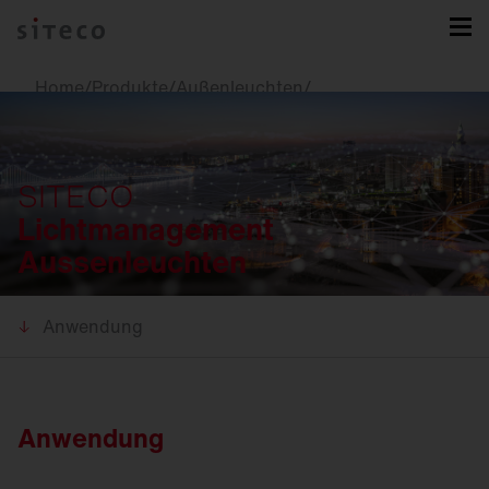
Home
/
Produkte
/
Außenleuchten
/
Lichtmanagement Aussenleuchten
SITECO
Lichtmanagement
Aussenleuchten
Anwendung
Anwendung