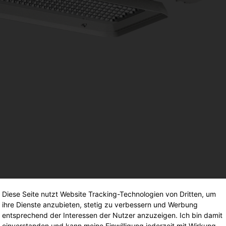
(
GModG)
seinsätze und
Ersatzteile
Europäische Gebäuderichtlinie
EPBD
d
Ausleger
agement
Aussenleuchten
Diese Seite nutzt Website Tracking-Technologien von Dritten, um
ihre Dienste anzubieten, stetig zu verbessern und Werbung
entsprechend der Interessen der Nutzer anzuzeigen. Ich bin damit
einverstanden und kann meine Einwilligung jederzeit mit Wirkung