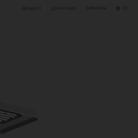
Support
Downloads
Merkliste
DE
dert für Neubau und
euchten
Downlights
nleuchten
Strahler und
Stromschienen
Einbauleuchten
Anbauleuchten
Hängeleuchten
Wand- und
Deckenleuchten
Lichtbandsysteme