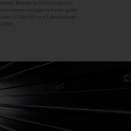
ndard. Bewährte Technologie für
ndardanwendungen mit sehr guter
izienz (170lm/W) und Lebensdauer
.000h)