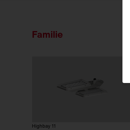
FL
21
Familie
Highbay 11