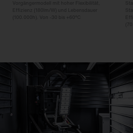
Vorgängermodell mit hoher Flexibilität,
Sta
Effizienz (180lm/W) und Lebensdauer
Sta
(100.000h). Von -30 bis +60°C
Eff
(70