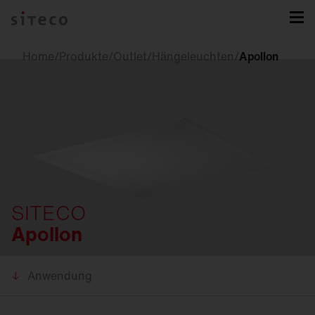
Home
/
Produkte
/
Outlet
/
Hängeleuchten
/
Apollon
SITECO
Apollon
Anwendung