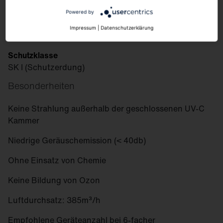
Edelstahl
Powered by
Schutzart
Impressum
|
Datenschutzerklärung
IP20
Schutzklasse
SK I (Schutzerdung)
Besonderheiten
Keine Strahlung außerhalb der geschlossenen UV-C
Kammer
Niedrige Geräuschemission (< 40db)
Ohne Einsatz von Chemie
Keine Bildung von Ozon
Luftdurchsatz: 385m³/h
Empfohlene Geräteanzahl bei 6-facher