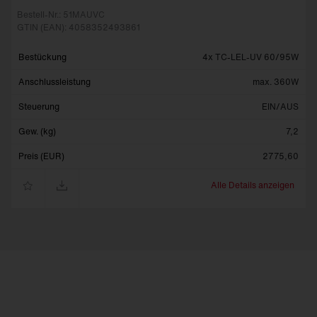
Bestell-Nr.: 51MAUVC
GTIN (EAN): 4058352493861
Bestückung
4x TC-LEL-UV 60/95W
Anschluss­leistung
max. 360W
Steuerung
EIN/AUS
Gew. (kg)
7,2
Preis (EUR)
2775,60
Alle Details anzeigen