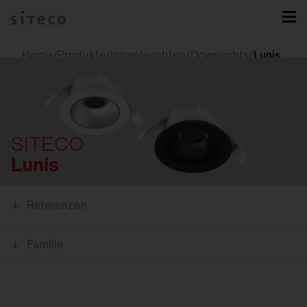
Home
/
Produkte
/
Innenleuchten
/
Downlights
/
Lunis
SITECO
Lunis
Referenzen
Familie