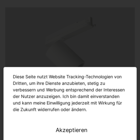
Diese Seite nutzt Website Tracking-Technologien von
Dritten, um ihre Dienste anzubieten, stetig zu
verbessern und Werbung entsprechend der Interessen
Spot 31
der Nutzer anzuzeigen. Ich bin damit einverstanden
Basic. Praktisch, effizient (126lm/W) und langlebig
und kann meine Einwilligung jederzeit mit Wirkung für
(50.000h)
die Zukunft widerrufen oder ändern.
Akzeptieren